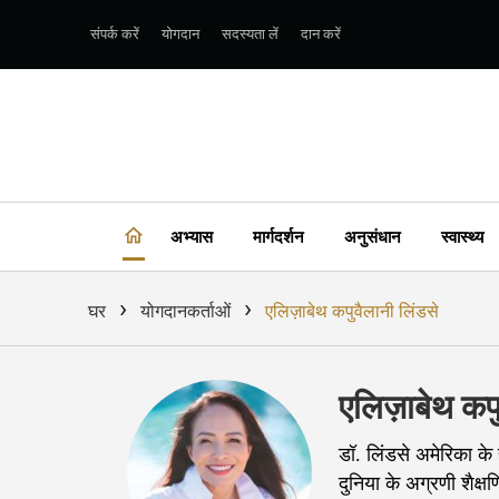
संपर्क करें
योगदान
सदस्यता लें
दान करें
अभ्यास
मार्गदर्शन
अनुसंधान
स्वास्थ्य
›
›
घर
योगदानकर्ताओं
एलिज़ाबेथ कपुवैलानी लिंडसे
एलिज़ाबेथ कपु
डॉ. लिंडसे अमेरिका के ह
दुनिया के अग्रणी शैक्षणि