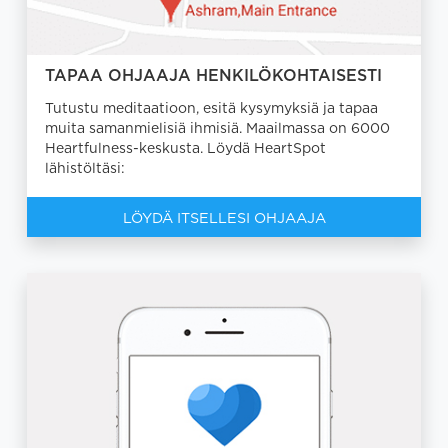
TAPAA OHJAAJA HENKILÖKOHTAISESTI
Tutustu meditaatioon, esitä kysymyksiä ja tapaa
muita samanmielisiä ihmisiä. Maailmassa on 6000
Heartfulness-keskusta. Löydä HeartSpot
lähistöltäsi:
LÖYDÄ ITSELLESI OHJAAJA