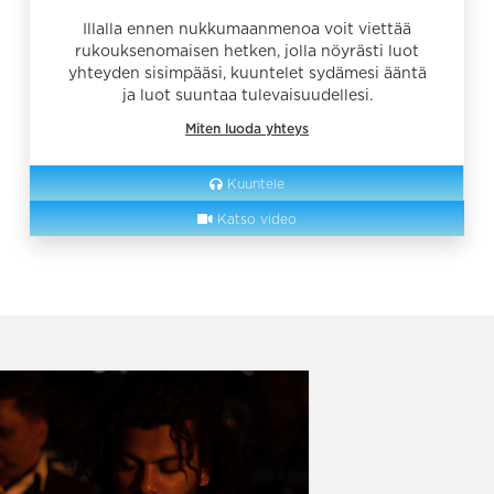
Illalla ennen nukkumaanmenoa voit viettää
rukouksenomaisen hetken, jolla nöyrästi luot
yhteyden sisimpääsi, kuuntelet sydämesi ääntä
ja luot suuntaa tulevaisuudellesi.
Miten luoda yhteys
Kuuntele
Katso video