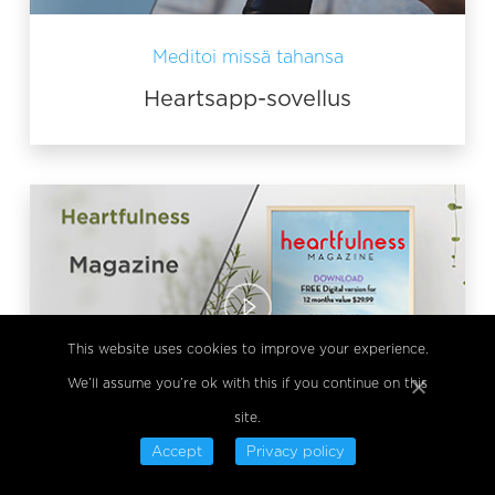
Meditoi missä tahansa
Heartsapp-sovellus
This website uses cookies to improve your experience.
We’ll assume you’re ok with this if you continue on this
site.
Accept
Privacy policy
Heartfulness-lehti kuukausittain