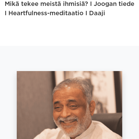
Mikä tekee meistä ihmisiä? I Joogan tiede
I Heartfulness-meditaatio I Daaji