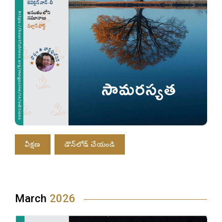
వీక్షణ
డౌన్‌లోడ్ చేయండి
March
2026