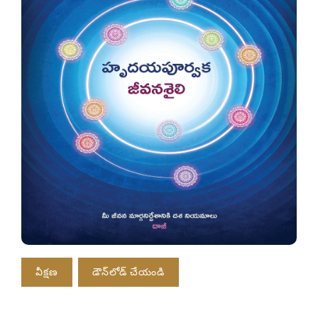
వీక్షణ
డౌన్‌లోడ్ చేయండి