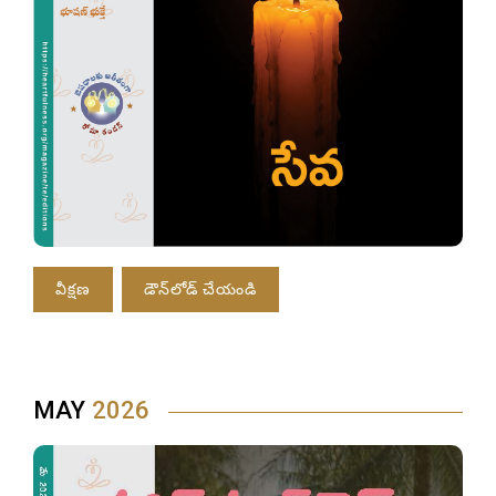
వీక్షణ
డౌన్‌లోడ్ చేయండి
MAY
2026