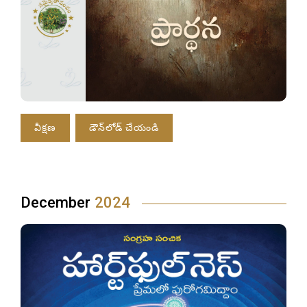
వీక్షణ
డౌన్‌లోడ్ చేయండి
December
2024