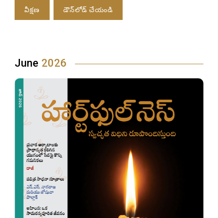
వీక్షణ
డౌన్‌లోడ్ చేయండి
June
2026