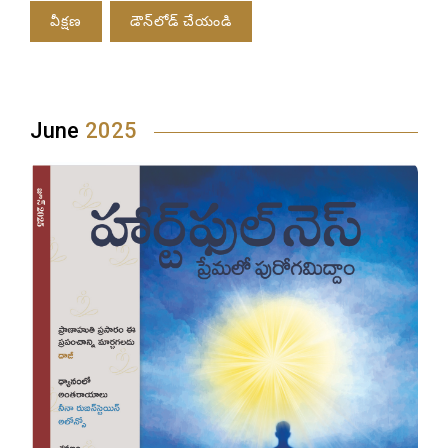
వీక్షణ
డౌన్‌లోడ్ చేయండి
June
2025