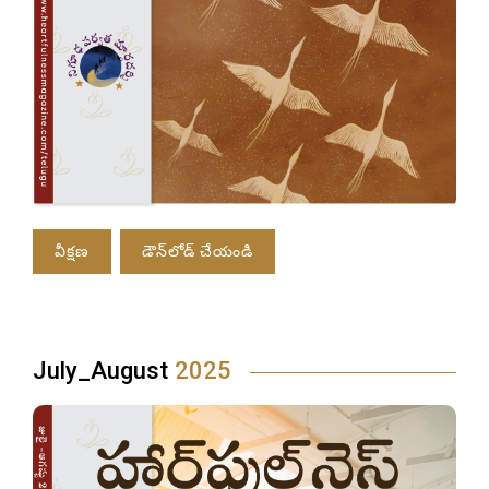
వీక్షణ
డౌన్‌లోడ్ చేయండి
July_August
2025