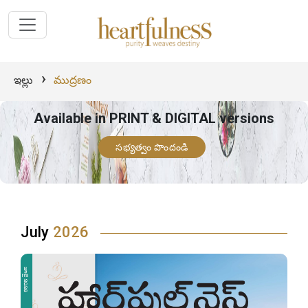
Editions Archive - Heartfulness Magazine : Heartfulness M
›
ఇల్లు
ముద్రణం
Available in PRINT & DIGITAL versions
సభ్యత్వం పొందండి
July
2026