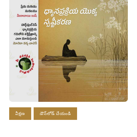
వీక్షణ
డౌన్‌లోడ్ చేయండి