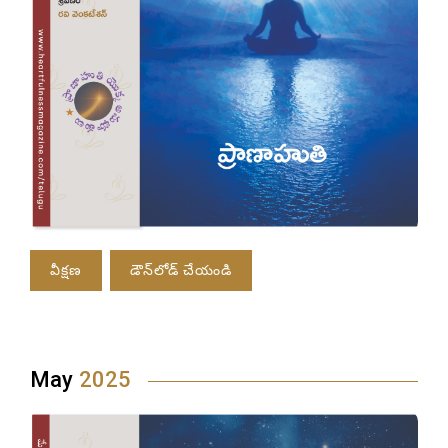
వీక్షణ
డౌన్‌లోడ్ చేయండి
May
2025