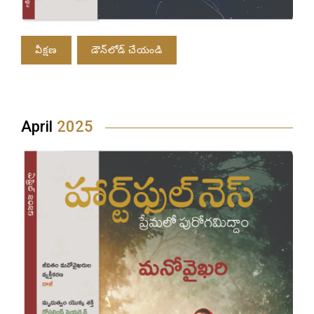
వీక్షణ
డౌన్‌లోడ్ చేయండి
April
2025