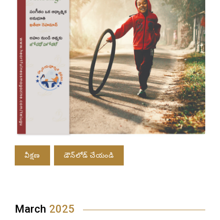
వీక్షణ
డౌన్‌లోడ్ చేయండి
March
2025