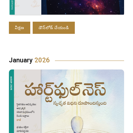
వీక్షణ
డౌన్‌లోడ్ చేయండి
January
2026