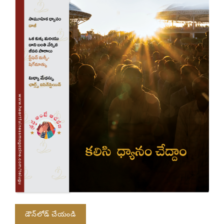
డౌన్‌లోడ్ చేయండి