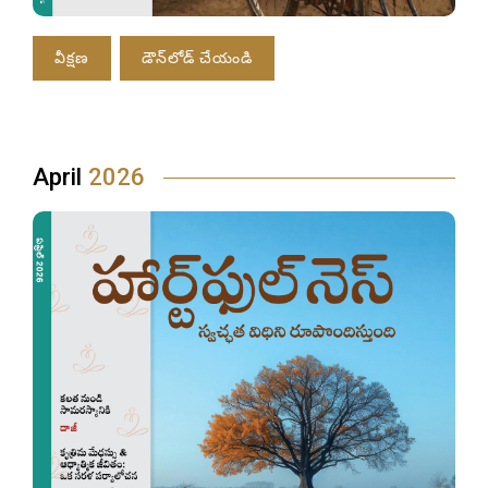
వీక్షణ
డౌన్‌లోడ్ చేయండి
April
2026