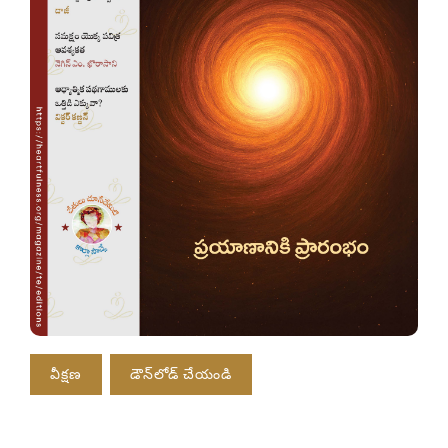
వీక్షణ
డౌన్‌లోడ్ చేయండి