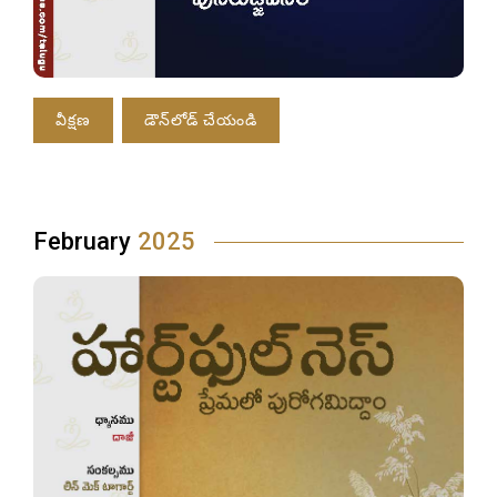
వీక్షణ
డౌన్‌లోడ్ చేయండి
February
2025