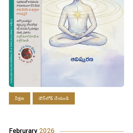
వీక్షణ
డౌన్‌లోడ్ చేయండి
Februrary
2026