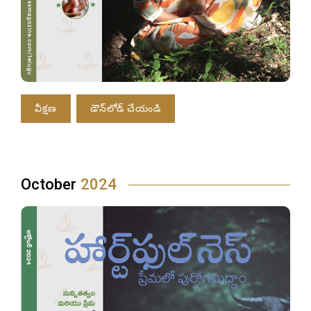
వీక్షణ
డౌన్‌లోడ్ చేయండి
October
2024