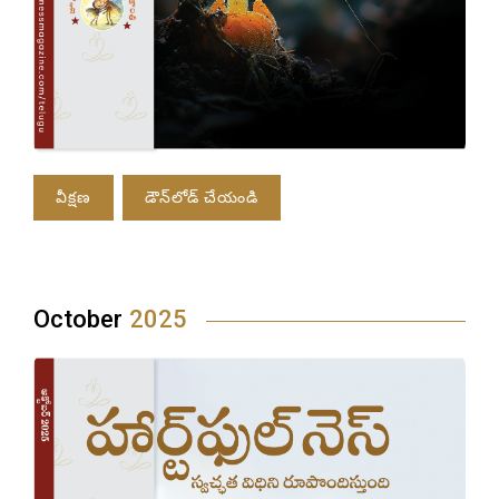
వీక్షణ
డౌన్‌లోడ్ చేయండి
October
2025