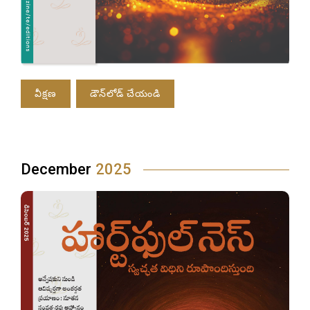
వీక్షణ
డౌన్‌లోడ్ చేయండి
December
2025